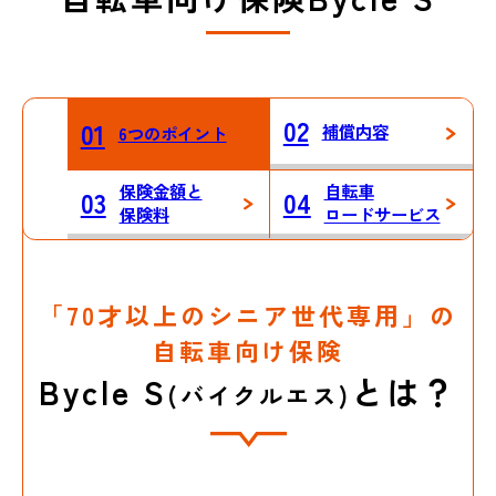
02
01
補償内容
6つのポイント
保険金額と
自転車
03
04
保険料
ロードサービス
「70才以上のシニア世代専用」の
自転車向け保険
Bycle S
とは？
(バイクルエス)