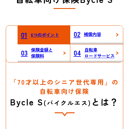
02
01
補償内容
6つのポイント
保険金額と
自転車
03
04
保険料
ロードサービス
「70才以上のシニア世代専用」の
自転車向け保険
Bycle S
とは？
(バイクルエス)