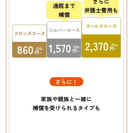
さらに
通院まで
弁護士費用も
補償
ゴールドコース
シルバーコース
ブロンズコース
2,370
1,570
860
（月払）
（月払）
円~
（月払）
円~
円~
さらに！
家族や親族と一緒に
補償を受けられるタイプも