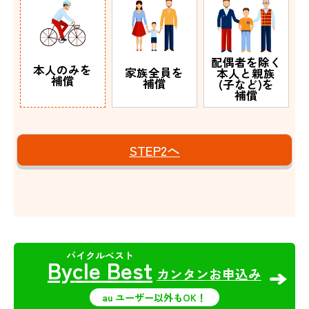
配偶者を除く
本人のみを
家族全員を
本人と親族
補償
補償
(子など)を
補償
STEP2へ
Bycle Best
カンタンお申込み
au ユーザー以外もOK！