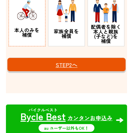
配偶者を除く
本人のみを
家族全員を
本人と親族
補償
補償
(子など)を
補償
STEP2へ
Bycle Best
カンタンお申込み
au ユーザー以外もOK！