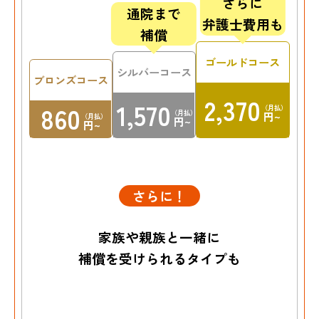
さらに
通院まで
弁護士費用も
補償
ゴールドコース
シルバーコース
ブロンズコース
2,370
1,570
860
（月払）
（月払）
円~
（月払）
円~
円~
さらに！
家族や親族と一緒に
補償を受けられるタイプも