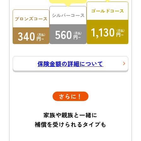
ゴールドコース
シルバーコース
ブロンズコース
1,130
560
340
（月払）
（月払）
円~
（月払）
円~
円~
保険金額の詳細について
さらに！
家族や親族と一緒に
補償を受けられるタイプも