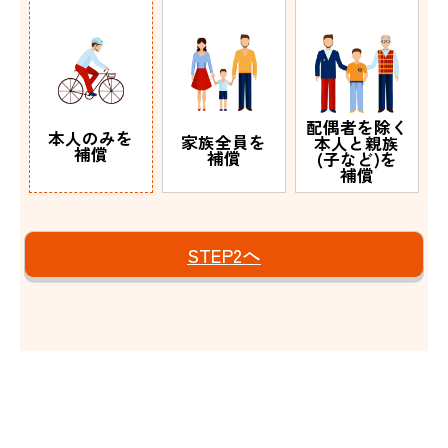
配偶者を除く
本人のみを
家族全員を
本人と親族
補償
補償
(子など)を
補償
STEP2へ