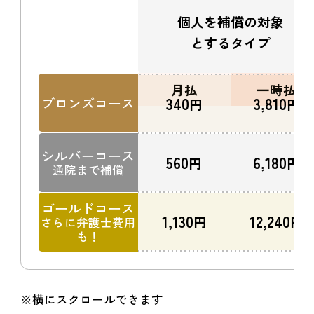
個人を補償の
対象
とする
タイプ
月払
一時払
340
3,810
ブロンズコース
円
円
シルバーコース
560
6,180
円
円
通院まで補償
ゴールドコース
1,130
12,240
円
円
さらに弁護士費用
も！
※横にスクロールできます