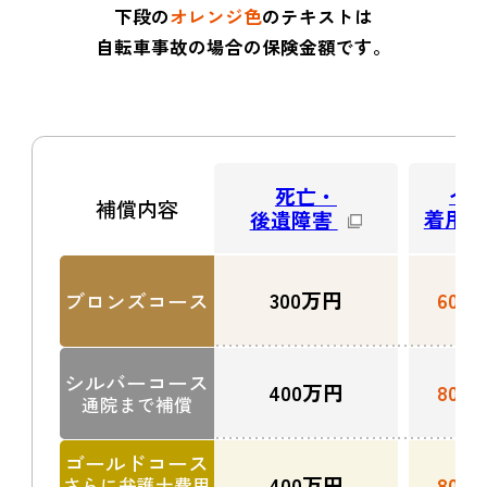
下段の
オレンジ色
のテキストは
自転車事故の場合の保険金額です。
ヘ
死亡・
補償内容
着用中
後遺障害
300
万円
600
10
ブロンズコース
シルバーコース
400
万円
800
10
通院まで補償
ゴールドコース
400
万円
800
10
さらに弁護士費用