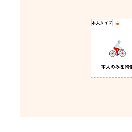
本人タイプ
本人のみを
補