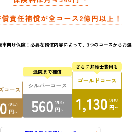
賠償責任補償が
全コース2億円以上！
転車向け保険！
必要な補償内容によって、3つのコースから
お選
さらに弁護士
費用も
通院まで補償
ゴールドコース
シルバーコース
ズコース
1,130
560
0
（月払）
（月払）
（月払）
円~
円~
円~