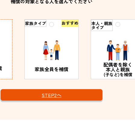
補償の対象となる人を選んでください
おすすめ
家族タイプ
本人・親族
タイプ
配偶者を除く
償
家族全員を
補償
本人と親族
(子など)を
補償
STEP2へ