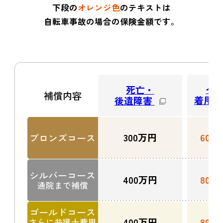
下段の
オレンジ色
のテキストは
自転車事故の場合の保険金額です。
ヘ
死亡・
補償内容
着用中
後遺障害
300
万円
600
10
ブロンズコース
シルバーコース
400
万円
800
10
通院まで補償
ゴールドコース
400
万円
800
10
さらに弁護士費用