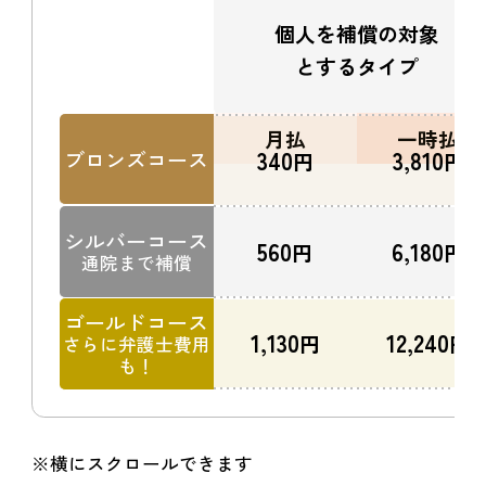
個人を補償の
対象
とする
タイプ
月払
一時払
340
3,810
ブロンズコース
円
円
シルバーコース
560
6,180
円
円
通院まで補償
ゴールドコース
1,130
12,240
円
円
さらに弁護士費用
も！
※横にスクロールできます