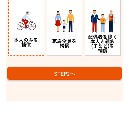
配偶者を除く
本人のみを
家族全員を
本人と親族
補償
補償
(子など)を
補償
STEP2へ