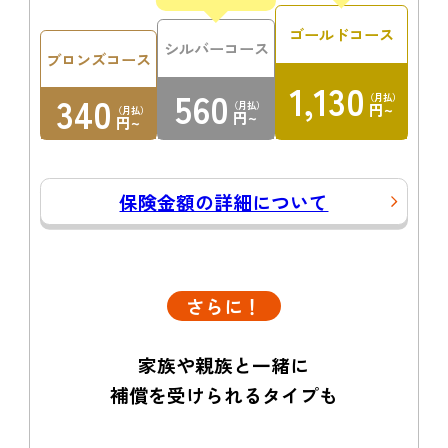
ゴールドコース
シルバーコース
ブロンズコース
1,130
560
340
（月払）
（月払）
円~
（月払）
円~
円~
保険金額の詳細について
さらに！
家族や親族と一緒に
補償を受けられるタイプも