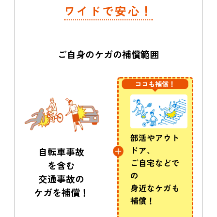
ワイドで安心！
ご自身のケガの補償範囲
ココも補償！
部活やアウト
ドア、
自転車事故
ご自宅などで
を含む
の
交通事故の
身近なケガも
ケガを補償！
補償！