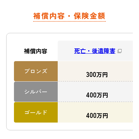
補償内容・保険金額
(例)
入院一時金
自転車で走行中、自動車にはねられ
※
て入院した。自分に過失がないもら
（3日以上の入院で）
い事故だったので、相手側との交渉
を弁護士に依頼した。
死亡・後遺障害
補償内容
補償内容
ブロンズ
300
万円
補償内容はこちら
シルバー
400
万円
ゴールド
手術保険金
400
万円