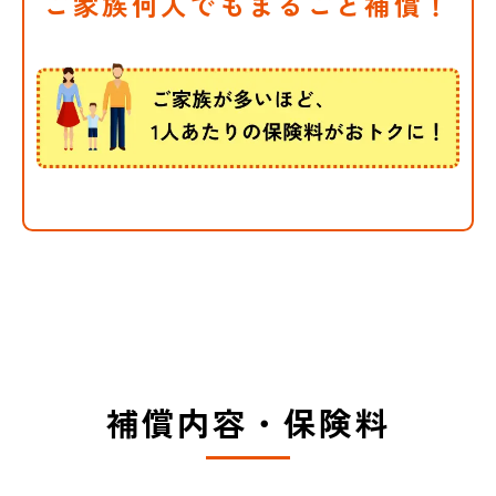
ご家族何人でもまるごと補償！
約）も対象外となります。
補償内容
補償内容はこちら
弁護士費用等補償
入院保険金
例えばこんな場合に補償されます。
補償内容
相手への賠償請求を弁護士に
補償内容・保険料
委任した
相手に誠意が見られず、交渉
を弁護士に委任した