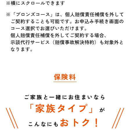
※横にスクロールできます
補償内容
※「ブロンズコース」は、個人賠償責任補償を外して
ご契約することも可能です。お申込み手続き画面の
コース選択でお選びいただけます。
個人賠償責任補償を外してご契約する場合、
示談代行サービス（賠償事故解決特約）も対象外と
なります。
通院保険金
※
保険料
補償内容
ご家族と一緒にお住まいなら
「家族タイプ」
が
※｢入院一時金｣｢通院保険金｣はブロンズコースに
おトク！
はセットされません。
こんなにも