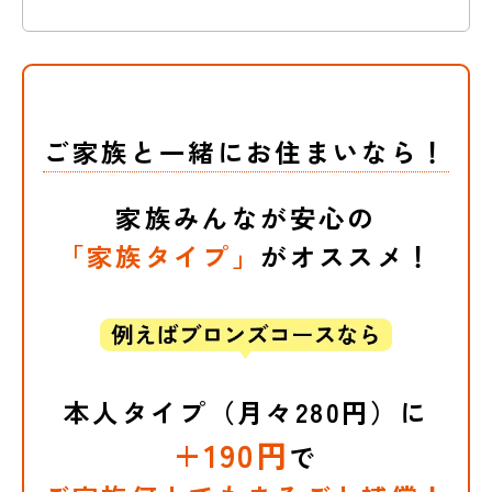
法律相談費用補償
しまった場合に、お客さまに
代わって、au損保が相手側と解決に
向けて交渉するサービスです。
補償内容はこちら
例えばこんな場合に補償されます。
※相手方がau損保との交渉に同意されない
ご家族と一緒にお住まいなら！
場合など、示談代行をお引受けできない場
自転車で追突され、弁護士に
合もあります。
相談した
なお、詳細はご契約のしおり（普通保険約
家族みんなが安心の
ケガでお支払いできる
相手に賠償してもらえず、弁
款・特約集）をご確認ください。
護士に相談した
「家族タイプ」
がオススメ！
保険金と補償内容
(例)
補償内容はこちら
他人に自転車で追突されケガをした
が、相手側が保険に入っておらず補
※「ブロンズコース」は、個人賠償責任補償
を外してご契約することも可能です。お申込
償をしてくれない。交渉にも応じて
本人タイプ（月々280円）に
死亡保険金・
み手続き画面のコース選択でお選びいただけ
くれないため、訴訟が可能か弁護士
後遺障害保険金
+190円
ます。
個人賠償責任補償を外してご契約の
で
に相談した。
場合、示談代行サービス（賠償事故解決特