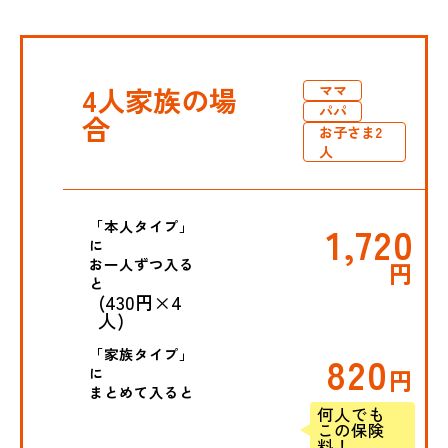
4人家族の場
ママ
パパ
合
お子さま2
人
「本人タイプ」
1,720
に
お一人ずつ入る
円
と
(430円×4
人)
「家族タイプ」
820
に
円
まとめて入ると
何人でも
この保険
料！