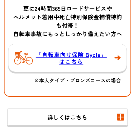
更に24時間365日ロードサービスや
飼い犬が他人に噛
水漏れでマンショ
ヘルメット着用中死亡特別保険金補償特約
みつき
ケガをさせ
ンの
階下の部屋を
も付帯！
た
水浸しにした
自転車事故にもっとしっかり備えたい方へ
「自転車向け保険 Bycle」
はこちら
※本人タイプ・ブロンズコースの場合
ゴルフ場でボール
買い物中にお店の
詳しくはこちら
が
商品を
壊してしま
他人にぶつかり
った
ケガの補償