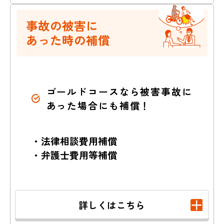
ケガをさせた
事故の被害に
あった時の補償
自転車で転倒しケ
走行してきた
自転
補償内容はこちら
ガ
車にぶつけられケ
ガ
※自動車・バイクでの賠償事故など、一部の事故
は補償対象外となります。
ゴールドコースなら被害事故に
あった場合にも補償！
誤って
電柱にぶつ
車と接触しケガ
かってケガ
・法律相談費用補償
示談代行サービス
・弁護士費用等補償
（賠償事故解決特約）
バイクでスリッ
駅構内で転倒しケ
詳しくはこちら
プ、
ガ
賠償事故を起こし加害者となって
転倒しケガ