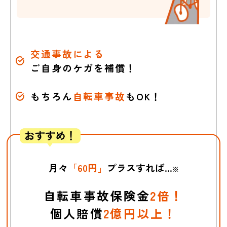
交通事故による
ご自身のケガを補償！
自転車で接触、
停車中の車に
自転
相手にケガをさせ
車でキズをつけた
もちろん
自転車事故
もOK！
た
月々
「60円」
プラスすれば...
※
自転車事故保険金
2倍！
個人賠償
2億円以上！