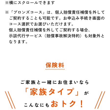
※横にスクロールできます
補償内容
※「ブロンズコース」は、個人賠償責任補償を外して
ご契約することも可能です。お申込み手続き画面の
コース選択でお選びいただけます。
個人賠償責任補償を外してご契約する場合、
示談代行サービス（賠償事故解決特約）も対象外と
なります。
通院保険金
※
保険料
補償内容
ご家族と一緒にお住まいなら
「家族タイプ」
が
※｢入院一時金｣｢通院保険金｣はブロンズコースに
おトク！
はセットされません。
こんなにも