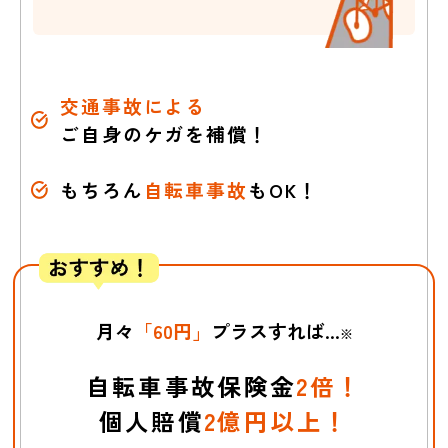
交通事故による
ご自身のケガを補償！
自転車で接触、
停車中の車に
自転
相手にケガをさせ
車でキズをつけた
もちろん
自転車事故
もOK！
た
月々
「60円」
プラスすれば...
※
自転車事故保険金
2倍！
個人賠償
2億円以上！