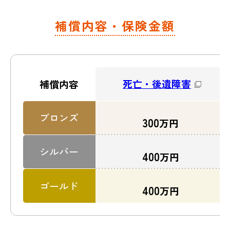
補償内容・保険金額
(例)
入院一時金
自転車で走行中、自動車にはねられ
※
て入院した。自分に過失がないもら
（3日以上の入院で）
い事故だったので、相手側との交渉
を弁護士に依頼した。
死亡・後遺障害
補償内容
補償内容
ブロンズ
300
万円
補償内容はこちら
シルバー
400
万円
ゴールド
手術保険金
400
万円