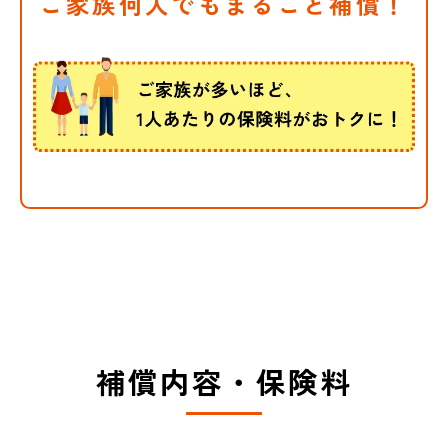
ご家族何人でもまるごと補償！
約）も対象外となります。
補償内容
補償内容はこちら
弁護士費用等補償
入院保険金
例えばこんな場合に補償されます。
補償内容
相手への賠償請求を弁護士に
補償内容・保険料
委任した
相手に誠意が見られず、交渉
を弁護士に委任した