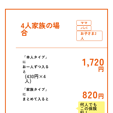
4人家族の場
ママ
パパ
合
お子さま2
人
「本人タイプ」
1,720
に
お一人ずつ入る
円
と
(430円×4
人)
「家族タイプ」
820
に
円
まとめて入ると
何人でも
この保険
料！