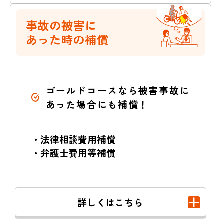
ケガをさせた
事故の被害に
あった時の補償
自転車で転倒しケ
走行してきた
自転
補償内容はこちら
ガ
車にぶつけられケ
ガ
※自動車・バイクでの賠償事故など、一部の事故
は補償対象外となります。
ゴールドコースなら被害事故に
あった場合にも補償！
誤って
電柱にぶつ
車と接触しケガ
かってケガ
・法律相談費用補償
示談代行サービス
・弁護士費用等補償
（賠償事故解決特約）
バイクでスリッ
駅構内で転倒しケ
詳しくはこちら
プ、
ガ
賠償事故を起こし加害者となって
転倒しケガ