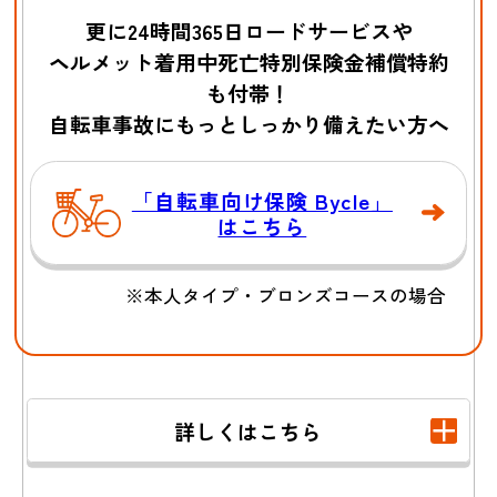
更に24時間365日ロードサービスや
飼い犬が他人に噛
水漏れでマンショ
ヘルメット着用中死亡特別保険金補償特約
みつき
ケガをさせ
ンの
階下の部屋を
も付帯！
た
水浸しにした
自転車事故にもっとしっかり備えたい方へ
「自転車向け保険 Bycle」
はこちら
※本人タイプ・ブロンズコースの場合
ゴルフ場でボール
買い物中にお店の
詳しくはこちら
が
商品を
壊してしま
他人にぶつかり
った
ケガの補償