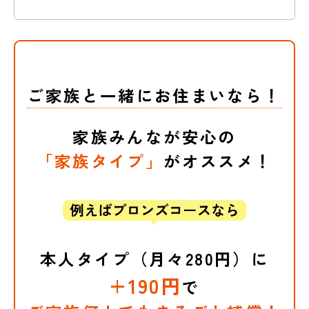
法律相談費用補償
しまった場合に、お客さまに
代わって、au損保が相手側と解決に
向けて交渉するサービスです。
補償内容はこちら
例えばこんな場合に補償されます。
※相手方がau損保との交渉に同意されない
ご家族と一緒にお住まいなら！
場合など、示談代行をお引受けできない場
自転車で追突され、弁護士に
合もあります。
相談した
なお、詳細はご契約のしおり（普通保険約
家族みんなが安心の
ケガでお支払いできる
相手に賠償してもらえず、弁
款・特約集）をご確認ください。
護士に相談した
「家族タイプ」
がオススメ！
保険金と補償内容
(例)
補償内容はこちら
他人に自転車で追突されケガをした
が、相手側が保険に入っておらず補
※「ブロンズコース」は、個人賠償責任補償
を外してご契約することも可能です。お申込
償をしてくれない。交渉にも応じて
本人タイプ（月々280円）に
死亡保険金・
み手続き画面のコース選択でお選びいただけ
くれないため、訴訟が可能か弁護士
後遺障害保険金
+190円
ます。
個人賠償責任補償を外してご契約の
で
に相談した。
場合、示談代行サービス（賠償事故解決特