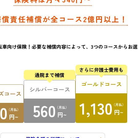
賠償責任補償が
全コース2億円以上！
転車向け保険！
必要な補償内容によって、3つのコースから
お選
さらに弁護士
費用も
通院まで補償
ゴールドコース
シルバーコース
ズコース
1,130
560
0
（月払）
（月払）
（月払）
円~
円~
円~