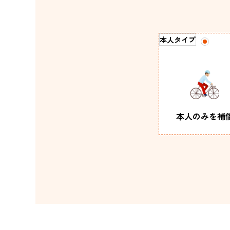
本人タイプ
本人のみを
補