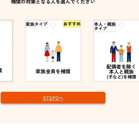
補償の対象となる人を選んでください
おすすめ
家族タイプ
本人・親族
タイプ
配偶者を除く
償
家族全員を
補償
本人と親族
(子など)を
補償
STEP2へ