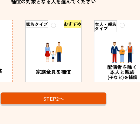
補償の対象となる人を選んでください
おすすめ
家族タイプ
本人・親族
タイプ
配偶者を除く
償
家族全員を
補償
本人と親族
(子など)を
補償
STEP2へ