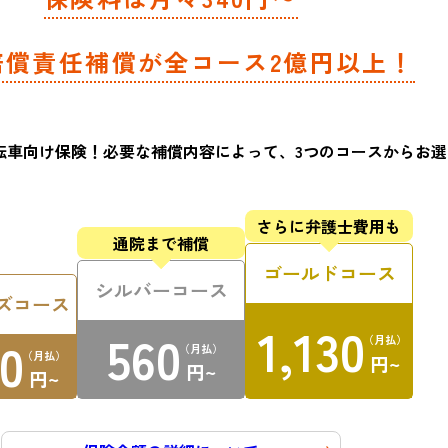
賠償責任補償が
全コース2億円以上！
転車向け保険！
必要な補償内容によって、3つのコースから
お選
さらに弁護士
費用も
通院まで補償
ゴールドコース
シルバーコース
ズコース
1,130
560
0
（月払）
（月払）
（月払）
円~
円~
円~