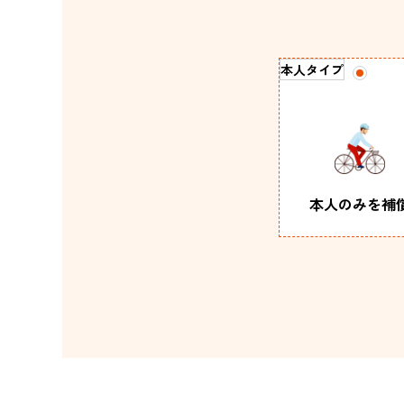
本人タイプ
本人のみを
補