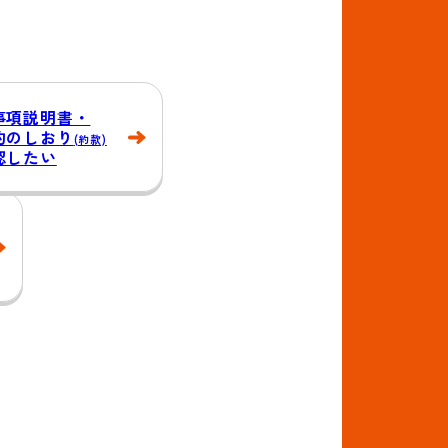
事項説明書・
約のしおり
(約款)
認したい