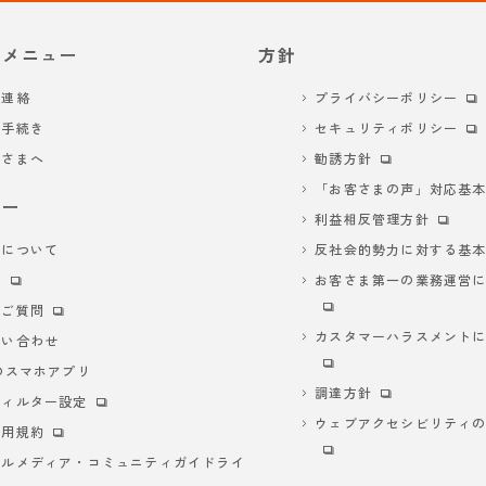
まメニュー
方針
ご連絡
プライバシーポリシー
お手続き
セキュリティポリシー
者さまへ
勧誘方針
「お客さまの声」対応基
ュー
利益相反管理方針
みについて
反社会的勢力に対する基
境
お客さま第一の業務運営
るご質問
カスタマーハラスメント
問い合わせ
のスマホアプリ
調達方針
フィルター設定
ウェブアクセシビリティ
利用規約
ャルメディア・コミュニティガイドライ