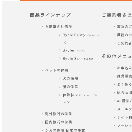
商品ラインナップ
ご契約者さ
自転車向け保険
事故の
Bycle Best
継続の
(バイクルベス
ご契約
ト)
Bycle
(バイクル)
その他メニ
Bycle S
(バイクルエス)
お申込
ペットの保険
推奨環
犬の保険
よくあ
猫の保険
総合お
保険料シミュレーシ
au損保
ョン
メール
海外旅行の保険
サイト
国内旅行の保険
ソーシ
ケガの保険 日常の事故