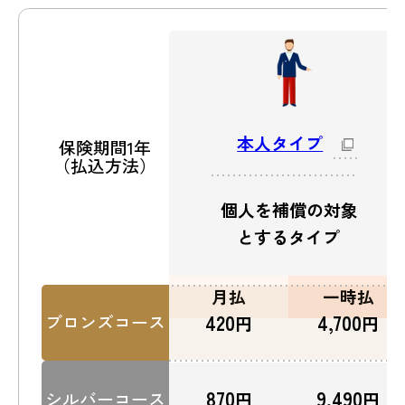
本人タイプ
保険期間1年
（払込方法）
個人を補償の
対象
とする
タイプ
月払
一時払
420
4,700
ブロンズコース
円
円
870
9,490
シルバーコース
円
円