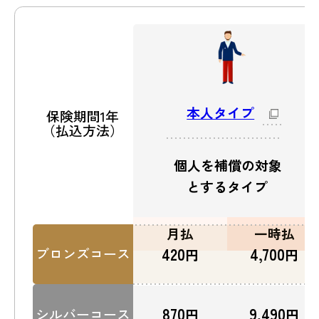
本人タイプ
保険期間1年
（払込方法）
個人を補償の
対象
とする
タイプ
月払
一時払
420
4,700
ブロンズコース
円
円
870
9,490
シルバーコース
円
円