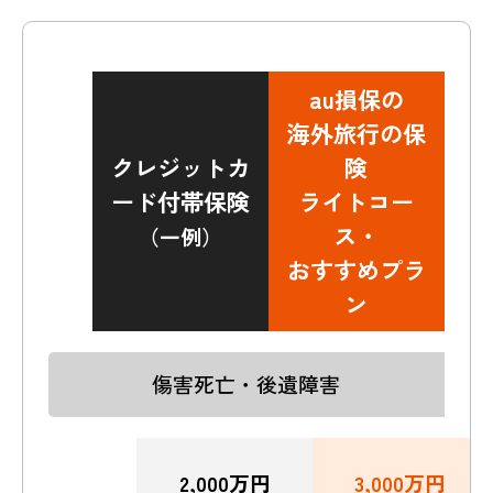
au損保の
海外旅行の保
クレジットカ
険
ード付帯保険
ライトコー
ス・
（一例）
おすすめプラ
ン
傷害死亡・後遺障害
2,000万円
3,000万円