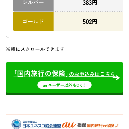
383
シルバー
円
502
ゴールド
円
※横にスクロールできます
｢国内旅行の保険｣
のお申込みはこちら
au ユーザー以外もOK！