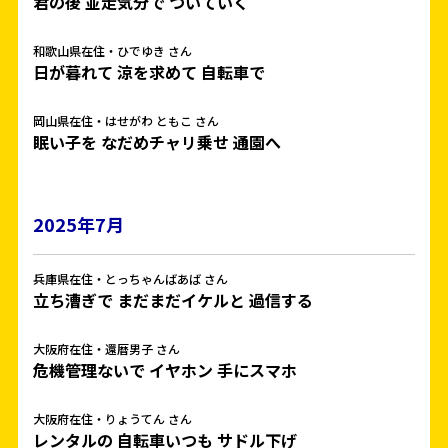
君の後 並走気分で ついていく
和歌山県在住・ひでゆき さん
日が暮れて 涼を求めて 自転車で
岡山県在住・はせがわ ともこ さん
眠い子を なだめチャリ乗せ 通園へ
2025年7月
兵庫県在住・とっちゃんばあば さん
立ち漕ぎで まだまだイケルと 過信する
大阪府在住・還暦男子 さん
危機管理ないで イヤホン 手にスマホ
大阪府在住・りょうてん さん
レンタルの 自転車いつも サドル下げ