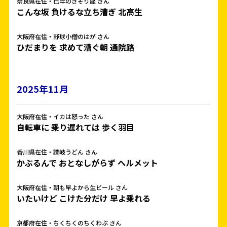
奈良県在住・巳年のさそり座 さん
こんな坂 負けるな立ち漕ぎ 北高生
大阪府在住・野球小僧のはが さん
ひだまりを 求めて漕ぐ朝 通院路
2025年11月
大阪府在住・イカは怒った さん
自転車に 乗り遅れては 歩く羽目
香川県在住・讃岐うどん さん
かぶるんで おとなしがらず ヘルメット
大阪府在住・朝も早よから生ビール さん
いたいけど こけた分だけ 早よ乗れる
京都府在住・ちくちくのちくわぶ さん