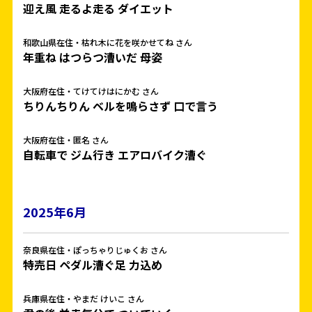
迎え風 走るよ走る ダイエット
和歌山県在住・枯れ木に花を咲かせてね さん
年重ね はつらつ漕いだ 母姿
大阪府在住・てけてけはにかむ さん
ちりんちりん ベルを鳴らさず 口で言う
大阪府在住・匿名 さん
自転車で ジム行き エアロバイク漕ぐ
2025年6月
奈良県在住・ぽっちゃりじゅくお さん
特売日 ペダル漕ぐ足 力込め
兵庫県在住・やまだ けいこ さん