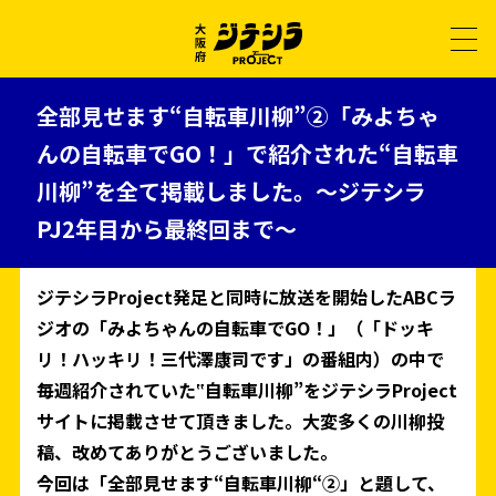
全部見せます“自転車川柳”②
「みよちゃ
んの自転車でGO！」で紹介された“自転車
川柳”を全て掲載しました。
～ジテシラ
PJ2年目から最終回まで～
ジテシラProject発足と同時に放送を開始したABCラ
ジオの「みよちゃんの自転車でGO！」（「ドッキ
リ！ハッキリ！三代澤康司です」の番組内）の中で
毎週紹介されていた‟自転車川柳”をジテシラProject
サイトに掲載させて頂きました。大変多くの川柳投
稿、改めてありがとうございました。
今回は「全部見せます“自転車川柳“②」と題して、