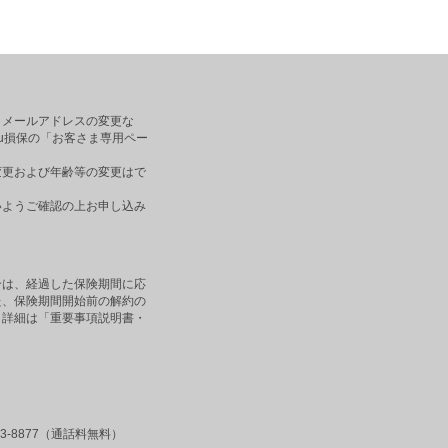
、メールアドレスの変更な
u損保の「お客さま専用ペー
変更および年齢等の変更はで
いようご確認の上お申し込み
合は、経過した保険期間に応
た、保険期間開始前の解約の
。詳細は「重要事項説明書・
3-8877（通話料無料）