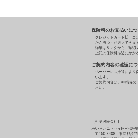
保険料のお支払いにつ
クレジットカード払、コン
たん決済）が選択できま
詳細はリンクからご確
上記の保険料払込にかか
ご契約内容の確認につ
ペーパーレス推進により
います。
ご契約内容は、au損保
さい。
［引受保険会社］
あいおいニッセイ同和損害
〒150-8488 東京都渋谷