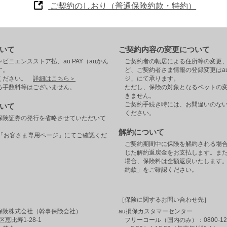
ご契約のしおり（普通保険約款・特約）
いて
ご契約内容の変更について
ビニエンスストア払、au PAY（auかん
ご契約者の転居による住所等の変更
す。
ど、ご契約者さま情報の登録変更はa
認ください。
詳細はこちら＞
ジ」にて承ります。
る手数料等はございません。
ただし、保険の対象となるペットの
きません。
ご契約手続き時には、お間違いのな
いて
ください。
保険証券の発行を省略させていただいて
解約について
の「お客さま専用ページ」にてご確認くだ
ご契約期間中に保険を解約される場
じた解約返戻金をお支払します。ま
場合、保険料は全額返戻いたします
約款」をご確認ください。
［保険に関するお問い合わせ先］
保険株式会社（幹事保険会社）
au損保カスタマーセンター
区恵比寿1-28-1
フリーコール（国内のみ）：0800-12