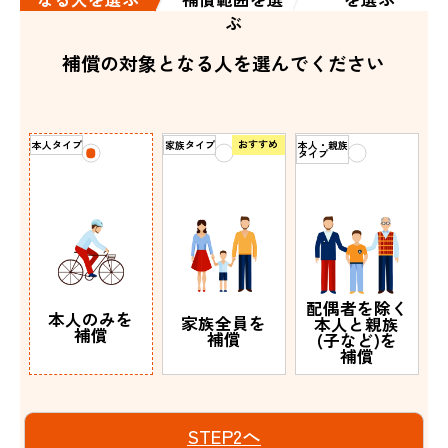
ぶ
補償の対象となる人を選んでください
おすすめ
本人タイプ
家族タイプ
本人・親族
タイプ
配偶者を除く
本人のみを
家族全員を
本人と親族
補償
補償
(子など)を
補償
STEP2へ