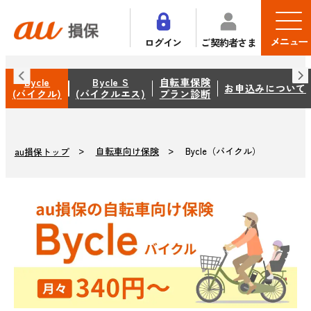
メニュー
ログイン
ご契約者さま
Bycle
Bycle S
自転車保険
お申込みについて
(バイクル)
(バイクルエス)
プラン診断
自転車向け保険
Bycle（バイクル）
au損保トップ