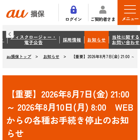
メニュー
ログイン
ご契約者さま
ディスクロージャー・
当社に関する
ィ
採用情報
お知らせ
電子公告
お問い合わせ
お知らせ
【重要】2026年8月7日(金) 21:00 
au損保トップ
【重要】2026年8月7日(金) 21:00
～ 2026年8月10日(月) 8:00 WEB
からの各種お手続き停止のお知
らせ