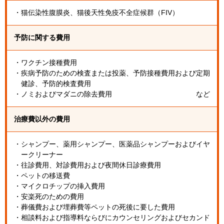
・猫伝染性腹膜炎、猫後天性免疫不全症候群（FIV）
予防に関する費用
・ワクチン接種費用
・疾病予防のための検査または投薬、予防接種費用および定期
健診、予防的検査費用
・ノミおよびマダニの除去費用
など
治療費以外の費用
・シャンプー、薬用シャンプー、医薬品シャンプーおよびイヤ
ークリーナー
・往診費用、対診費用および夜間休日診療費用
・ペットの移送費
・マイクロチップの挿入費用
・安楽死のための費用
・葬儀費および埋葬費等ペットの死後に要した費用
・相談料および指導料ならびにカウンセリングおよびセカンド