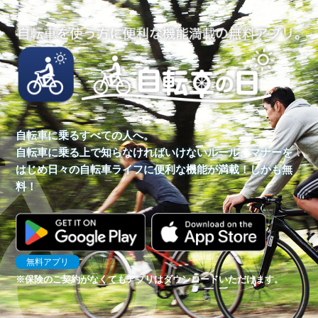
自転車に乗るすべての人へ。
自転車に乗る上で知らなければいけないルール、マナーを
はじめ
日々の自転車ライフに便利な機能が満載！しかも無
料！
無料アプリ
※保険のご契約がなくてもアプリはダウンロードいただけます。